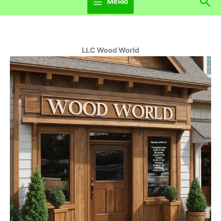
Пои
Меню
LLC Wood World