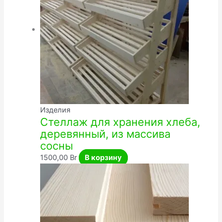
Изделия
Стеллаж для хранения хлеба,
деревянный, из массива
сосны
1500,00
Br
В корзину