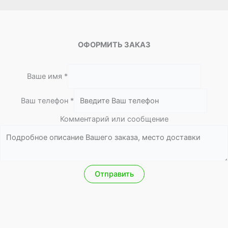
ОФОРМИТЬ ЗАКАЗ
Ваше имя
*
Ваш телефон
*
Комментарий или сообщение
и
л
и
К
о
Отправить
м
м
е
н