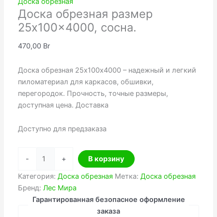
Доска обрезная
Доска обрезная размер
25x100x4000, сосна.
470,00
Br
Доска обрезная 25х100х4000 – надежный и легкий
пиломатериал для каркасов, обшивки,
перегородок. Прочность, точные размеры,
доступная цена. Доставка
Доступно для предзаказа
Количество
-
+
В корзину
товара
Доска
Категория:
Доска обрезная
Метка:
Доска обрезная
обрезная
Бренд:
Лес Мира
размер
Гарантированная безопасное оформление
25x100x4000,
заказа