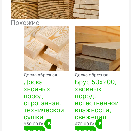
Похожие
Доска обрезная
Доска обрезная
Доска
Брус 50х200,
хвойных
хвойных
пород,
пород,
строганная,
естественной
технической
влажности,
сушки
свежепил
950,00
Br
В
470,00
Br
В
корзину
корзину