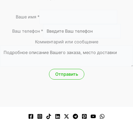
Ваше имя
*
Ваш телефон
*
Комментарий или сообщение
и
м
я
В
а
Отправить
ш
с
о
о
б
щ
е
н