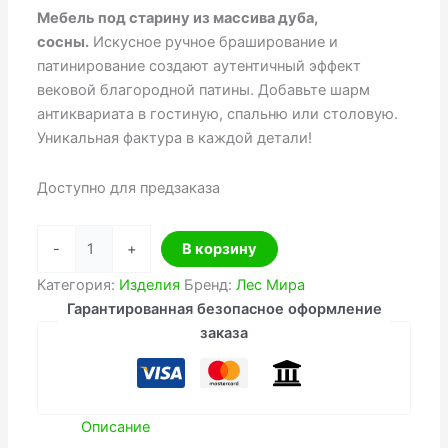
Мебель под старину из массива дуба,
сосны.
Искусное ручное браширование и
патинирование создают аутентичный эффект
вековой благородной патины. Добавьте шарм
антиквариата в гостиную, спальню или столовую.
Уникальная фактура в каждой детали!
Доступно для предзаказа
Количество
-
+
В корзину
товара
Мебель
Категория:
Изделия
Бренд:
Лес Мира
под
Гарантированная безопасное оформление
старину
заказа
Описание