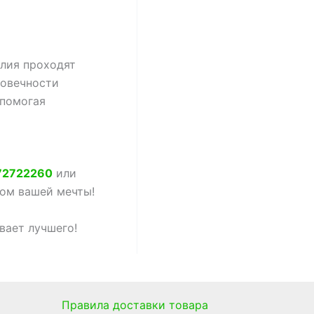
елия проходят
говечности
 помогая
72722260
или
дом вашей мечты!
вает лучшего!
Правила доставки товара