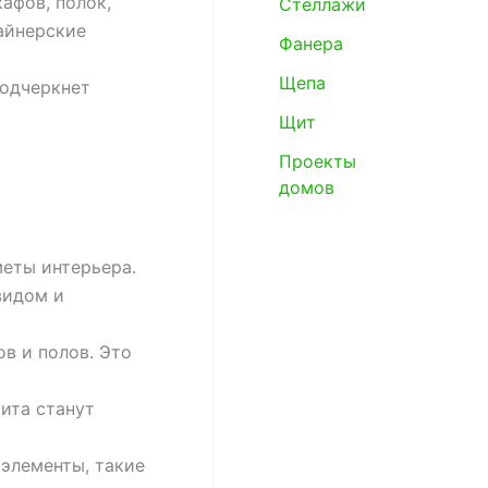
афов, полок,
Стеллажи
айнерские
Фанера
Щепа
подчеркнет
Щит
Проекты
домов
меты интерьера.
видом и
в и полов. Это
ита станут
элементы, такие