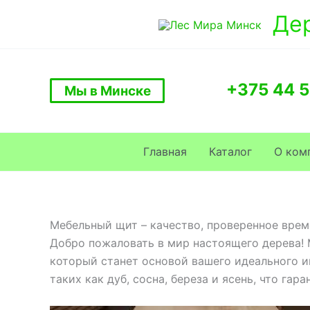
Перейти
Де
к
содержимому
+375 44 5
Мы в Минске
Главная
Каталог
О ком
Мебельный щит – качество, проверенное врем
Добро пожаловать в мир настоящего дерева!
который станет основой вашего идеального и
таких как дуб, сосна, береза и ясень, что гар