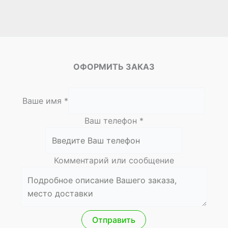
ОФОРМИТЬ ЗАКАЗ
т
Ваше имя
*
е
Ваш телефон
л
*
е
ф
Комментарий или сообщение
о
н
и
м
я
Отправить
К