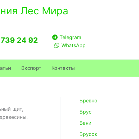
ния Лес Мира
Telegram
 739 24 92
WhatsApp
атьи
Экспорт
Контакты
Бревно
ьный щит,
Брус
 древесины,
Бани
Брусок